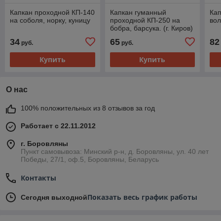
Капкан проходной КП-140
Капкан гуманный
Ка
на соболя, норку, куницу
проходной КП-250 на
вол
бобра, барсука. (г. Киров)
34
65
82
руб.
руб.
Купить
Купить
О нас
100% положительных из 8 отзывов за год
Работает с 22.11.2012
г. Боровляны
Пункт самовывоза: Минский р-н, д. Боровляны, ул. 40 лет
Победы, 27/1, оф.5, Боровляны, Беларусь
Контакты
Показать весь график работы
Сегодня выходной