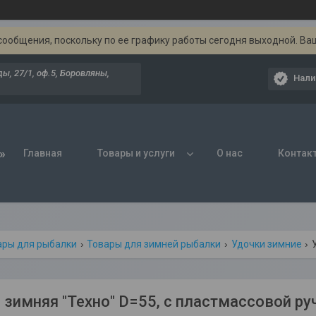
сообщения, поскольку по ее графику работы сегодня выходной. Ва
ы, 27/1, оф.5, Боровляны,
Нали
»
Главная
Товары и услуги
О нас
Контак
ары для рыбалки
Товары для зимней рыбалки
Удочки зимние
 зимняя "Техно" D=55, с пластмассовой р