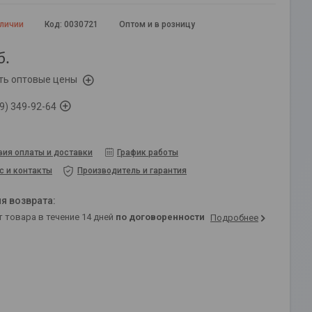
аличии
Код:
0030721
Оптом и в розницу
б.
ть оптовые цены
9) 349-92-64
вия оплаты и доставки
График работы
с и контакты
Производитель и гарантия
т товара в течение 14 дней
по договоренности
Подробнее