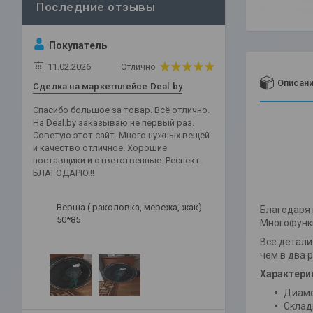
Покупатель
11.02.2026
Отлично
Описан
Сделка на маркетплейсе Deal.by
Спасибо большое за товар. Всё отлично.
На Deal.by заказываю не первый раз.
Советую этот сайт. Много нужных вещей
и качество отличное. Хорошие
поставщики и ответственные. Респект.
БЛАГОДАРЮ!!!
Верша ( раколовка, мережа, жак)
Благодаря 
50*85
Многофункц
Все детали
чем в два р
Характери
Диаме
Склад