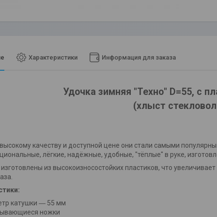
ие
Характеристики
Информация для заказа
Удочка зимняя "Техно" D=55, с п
(хлыст стекловол
высокому качеству и доступной цене они стали самыми популярн
иональные, лёгкие, надёжные, удобные, "тёплые" в руке, изготов
 изготовлены из высокоизносостойких пластиков, что увеличивает
аза.
стики:
тр катушки ― 55 мм
ывающиеся ножки