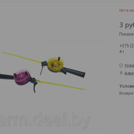
Нет в н
3
ру
Показа
+375 (2
А1
Усло
Адре
возвра