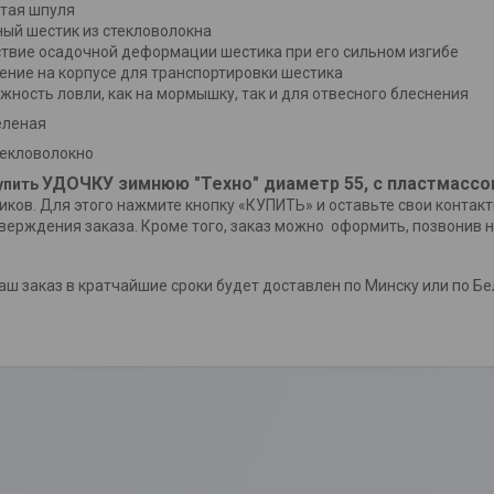
тая шпуля
ый шестик из стекловолокна
ствие осадочной деформации шестика при его сильном изгибе
ение на корпусе для транспортировки шестика
жность ловли, как на мормышку, так и для отвесного блеснения
еленая
текловолокно
УДОЧКУ зимнюю "Техно" диаметр 55, с пластмассо
упить
иков. Для этого нажмите кнопку «КУПИТЬ» и оставьте свои контак
тверждения заказа. Кроме того, заказ можно оформить,
аш заказ в кратчайшие сроки будет доставлен по Минску или по Бе