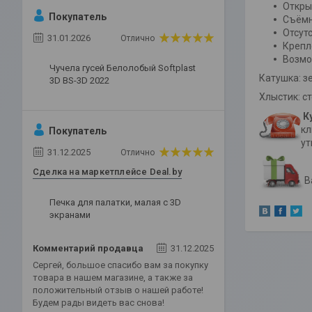
Откры
Покупатель
Съёмн
Отсут
31.01.2026
Отлично
Крепл
Возмо
Чучела гусей Белолобый Softplast
Катушка: з
3D BS-3D 2022
Хлыстик: с
К
кл
Покупатель
у
31.12.2025
Отлично
Сделка на маркетплейсе Deal.by
В
Печка для палатки, малая с 3D
экранами
Комментарий продавца
31.12.2025
Сергей, большое спасибо вам за покупку
товара в нашем магазине, а также за
положительный отзыв о нашей работе!
Будем рады видеть вас снова!