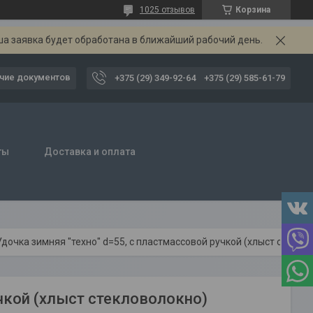
1025 отзывов
Корзина
ша заявка будет обработана в ближайший рабочий день.
чие документов
+375 (29) 349-92-64
+375 (29) 585-61-79
ты
Доставка и оплата
Удочка зимняя "техно" d=55, с пластмассовой ручкой (хлыст стекловолокно)
учкой (хлыст стекловолокно)