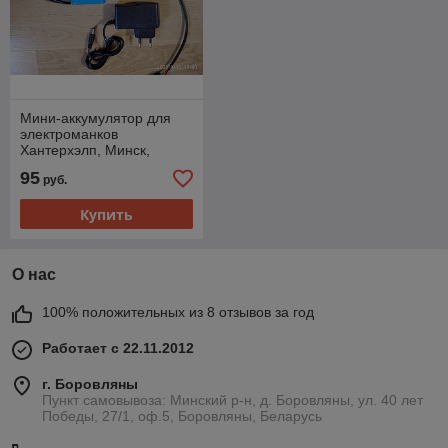
Мини-аккумулятор для
электроманков
Хантерхэлп, Минск,
Егерь, и др.
95
руб.
5000mAh+зарядное,
Охотник По Перу
Купить
О нас
100% положительных из 8 отзывов за год
Работает с 22.11.2012
г. Боровляны
Пункт самовывоза: Минский р-н, д. Боровляны, ул. 40 лет
Победы, 27/1, оф.5, Боровляны, Беларусь