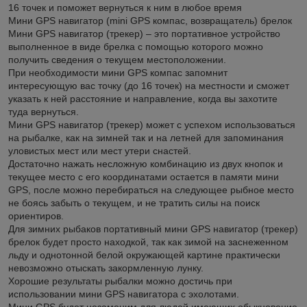
16 точек и поможет вернуться к ним в любое время
Мини GPS навигатор (mini GPS компас, возвращатель) брелок
Мини GPS навигатор (трекер) – это портативное устройство
выполненное в виде брелка с помощью которого можно
получить сведения о текущем местоположении.
При необходимости мини GPS компас запомнит
интересующую вас точку (до 16 точек) на местности и сможет
указать к ней расстояние и направление, когда вы захотите
туда вернуться.
Мини GPS навигатор (трекер) может с успехом использоваться
на рыбалке, как на зимней так и на летней для запоминания
уловистых мест или мест утери снастей.
Достаточно нажать несложную комбинацию из двух кнопок и
текущее место с его координатами остается в памяти мини
GPS, после можно перебираться на следующее рыбное место
не боясь забыть о текущем, и не тратить силы на поиск
ориентиров.
Для зимних рыбаков портативный мини GPS навигатор (трекер)
брелок будет просто находкой, так как зимой на заснеженном
льду и однотонной белой окружающей картине практически
невозможно отыскать закормленную лунку.
Хорошие результаты рыбалки можно достичь при
использовании мини GPS навигатора с эхолотами.